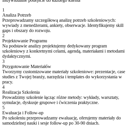
Indywidualne podejście do każdego klienta
1
Analiza Potrzeb
Przeprowadzamy szczegółową analizę potrzeb szkoleniowych:
wywiady z menedżerami, ankiety, obserwacje. Identyfikujemy skill
gaps i obszary do rozwoju.
2
Projektowanie Programu
Na podstawie analizy projektujemy dedykowany program
szkoleniowy z konkretnymi celami, agendą, materiałami i metodami
dydaktycznymi.
3
Przygotowanie Materiałów
Tworzymy customizowane materiały szkoleniowe: prezentacje, case
studies z Twojej branży, narzędzia i templates do wykorzystania w
pracy.
4
Realizacja Szkolenia
Prowadzimy szkolenie łącząc różne metody: wykłady, warsztaty,
symulacje, dyskusje grupowe i ćwiczenia praktyczne.
5
Ewaluacja i Follow-up
Po szkoleniu przeprowadzamy ewaluację, oferujemy materiały do
samodzielnej nauki i sesje follow-up po 30-90 dniach.