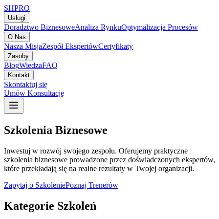
SH
PRO
Usługi
Doradztwo Biznesowe
Analiza Rynku
Optymalizacja Procesów
O Nas
Nasza Misja
Zespół Ekspertów
Certyfikaty
Zasoby
Blog
Wiedza
FAQ
Kontakt
Skontaktuj się
Umów Konsultację
Szkolenia Biznesowe
Inwestuj w rozwój swojego zespołu. Oferujemy praktyczne
szkolenia biznesowe prowadzone przez doświadczonych ekspertów,
które przekładają się na realne rezultaty w Twojej organizacji.
Zapytaj o Szkolenie
Poznaj Trenerów
Kategorie Szkoleń