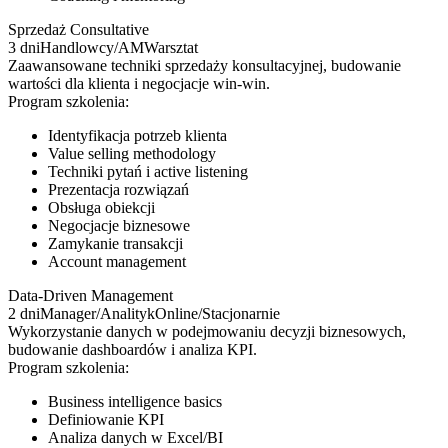
Sprzedaż Consultative
3 dni
Handlowcy/AM
Warsztat
Zaawansowane techniki sprzedaży konsultacyjnej, budowanie
wartości dla klienta i negocjacje win-win.
Program szkolenia:
Identyfikacja potrzeb klienta
Value selling methodology
Techniki pytań i active listening
Prezentacja rozwiązań
Obsługa obiekcji
Negocjacje biznesowe
Zamykanie transakcji
Account management
Data-Driven Management
2 dni
Manager/Analityk
Online/Stacjonarnie
Wykorzystanie danych w podejmowaniu decyzji biznesowych,
budowanie dashboardów i analiza KPI.
Program szkolenia:
Business intelligence basics
Definiowanie KPI
Analiza danych w Excel/BI