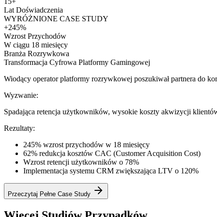
15+
Lat Doświadczenia
WYRÓŻNIONE CASE STUDY
+245%
Wzrost Przychodów
W ciągu 18 miesięcy
Branża Rozrywkowa
Transformacja Cyfrowa Platformy Gamingowej
Wiodący operator platformy rozrywkowej poszukiwał partnera do kom
Wyzwanie:
Spadająca retencja użytkowników, wysokie koszty akwizycji klientów i
Rezultaty:
245% wzrost przychodów w 18 miesięcy
62% redukcja kosztów CAC (Customer Acquisition Cost)
Wzrost retencji użytkowników o 78%
Implementacja systemu CRM zwiększająca LTV o 120%
Przeczytaj Pełne Case Study
Więcej Studiów Przypadków