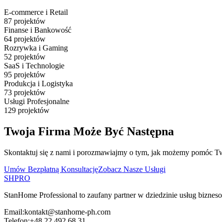
E-commerce i Retail
87
projektów
Finanse i Bankowość
64
projektów
Rozrywka i Gaming
52
projektów
SaaS i Technologie
95
projektów
Produkcja i Logistyka
73
projektów
Usługi Profesjonalne
129
projektów
Twoja Firma Może Być Następna
Skontaktuj się z nami i porozmawiajmy o tym, jak możemy pomóc Two
Umów Bezpłatną Konsultację
Zobacz Nasze Usługi
SH
PRO
StanHome Professional to zaufany partner w dziedzinie usług bizne
Email:
kontakt@stanhome-ph.com
Telefon:
+48 22 492 68 31