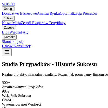
SH
PRO
Usługi
Doradztwo Biznesowe
Analiza Rynku
Optymalizacja Procesów
O Nas
Nasza Misja
Zespół Ekspertów
Certyfikaty
Zasoby
Blog
Wiedza
FAQ
Kontakt
Skontaktuj się
Umów Konsultację
Studia Przypadków - Historie Sukcesu
Realne projekty, mierzalne rezultaty. Poznaj jak pomagamy firmom o
500+
Zrealizowanych Projektów
98%
Wskaźnik Sukcesu
€24M+
Wygenerowanej Wartości