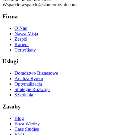
Wsparcie:
wsparcie@stanhome-ph.com
Firma
O Nas
Nasza Misja
Zespół
Kariera
Certyfikaty
Usługi
Doradztwo Biznesowe
Analiza Rynku
Optymalizacja
Strategie Rozwoju
Szkolenia
Zasoby
Blog
Baza Wiedzy
Case Studies
FAQ