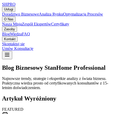
SH
PRO
Usługi
Doradztwo Biznesowe
Analiza Rynku
Optymalizacja Procesów
O Nas
Nasza Misja
Zespół Ekspertów
Certyfikaty
Zasoby
Blog
Wiedza
FAQ
Kontakt
Skontaktuj się
Umów Konsultację
Blog Biznesowy StanHome Professional
Najnowsze trendy, strategie i ekspertkie analizy z świata biznesu.
Praktyczna wiedza prosto od certyfikowanych konsultantów z 15-
letnim doświadczeniem.
Artykuł Wyróżniony
FEATURED