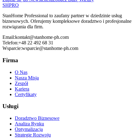
SH
PRO
StanHome Professional to zaufany partner w dziedzinie usług
biznesowych. Oferujemy kompleksowe doradztwo i profesjonalne
rozwiązania dla firm.
Email:
kontakt@stanhome-ph.com
Telefon:
+48 22 492 68 31
Wsparcie:
wsparcie@stanhome-ph.com
Firma
O Nas
Nasza Misja
Zespół
Kariera
Certyfikaty
Usługi
Doradztwo Biznesowe
Analiza Rynku
Optymalizacja
Strategie Rozwoju