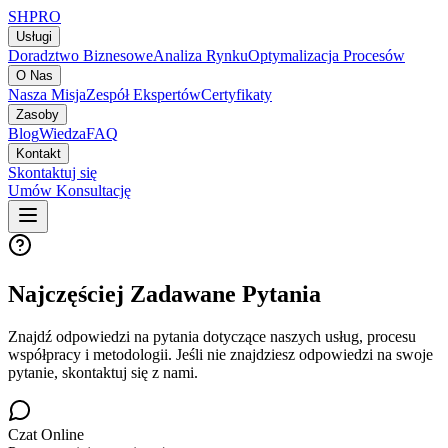
SH
PRO
Usługi
Doradztwo Biznesowe
Analiza Rynku
Optymalizacja Procesów
O Nas
Nasza Misja
Zespół Ekspertów
Certyfikaty
Zasoby
Blog
Wiedza
FAQ
Kontakt
Skontaktuj się
Umów Konsultację
Najczęściej Zadawane Pytania
Znajdź odpowiedzi na pytania dotyczące naszych usług, procesu
współpracy i metodologii. Jeśli nie znajdziesz odpowiedzi na swoje
pytanie, skontaktuj się z nami.
Czat Online