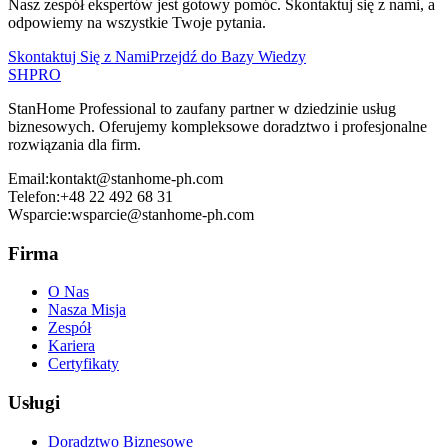
Nasz zespół ekspertów jest gotowy pomóc. Skontaktuj się z nami, a
odpowiemy na wszystkie Twoje pytania.
Skontaktuj Się z Nami
Przejdź do Bazy Wiedzy
SH
PRO
StanHome Professional to zaufany partner w dziedzinie usług
biznesowych. Oferujemy kompleksowe doradztwo i profesjonalne
rozwiązania dla firm.
Email:
kontakt@stanhome-ph.com
Telefon:
+48 22 492 68 31
Wsparcie:
wsparcie@stanhome-ph.com
Firma
O Nas
Nasza Misja
Zespół
Kariera
Certyfikaty
Usługi
Doradztwo Biznesowe