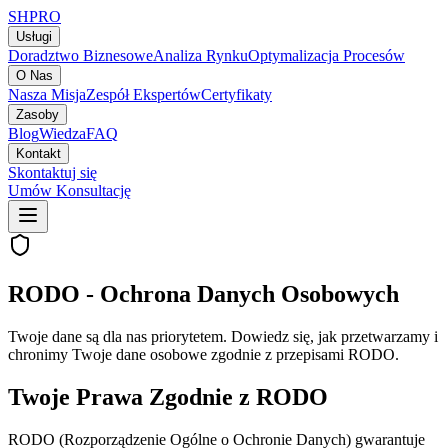
SH
PRO
Usługi
Doradztwo Biznesowe
Analiza Rynku
Optymalizacja Procesów
O Nas
Nasza Misja
Zespół Ekspertów
Certyfikaty
Zasoby
Blog
Wiedza
FAQ
Kontakt
Skontaktuj się
Umów Konsultację
RODO - Ochrona Danych Osobowych
Twoje dane są dla nas priorytetem. Dowiedz się, jak przetwarzamy i
chronimy Twoje dane osobowe zgodnie z przepisami RODO.
Twoje Prawa Zgodnie z RODO
RODO (Rozporządzenie Ogólne o Ochronie Danych) gwarantuje